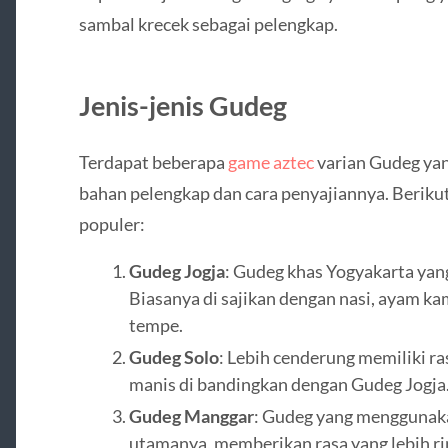
sambal krecek sebagai pelengkap.
Jenis-jenis Gudeg
Terdapat beberapa
game aztec
varian Gudeg yan
bahan pelengkap dan cara penyajiannya. Beriku
populer:
Gudeg Jogja
: Gudeg khas Yogyakarta yang
Biasanya di sajikan dengan nasi, ayam ka
tempe.
Gudeg Solo
: Lebih cenderung memiliki ras
manis di bandingkan dengan Gudeg Jogja
Gudeg Manggar
: Gudeg yang menggunaka
utamanya, memberikan rasa yang lebih ri