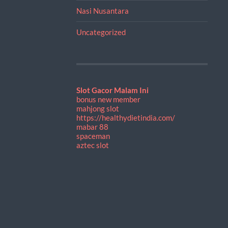
Nasi Nusantara
Uncategorized
Slot Gacor Malam Ini
bonus new member
mahjong slot
https://healthydietindia.com/
mabar 88
spaceman
aztec slot