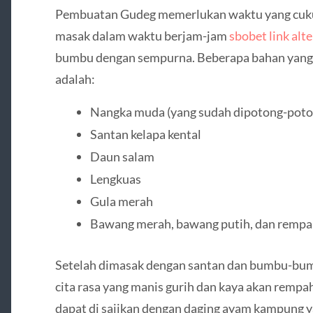
Pembuatan Gudeg memerlukan waktu yang cukup
masak dalam waktu berjam-jam
sbobet link alte
bumbu dengan sempurna. Beberapa bahan yan
adalah:
Nangka muda (yang sudah dipotong-poto
Santan kelapa kental
Daun salam
Lengkuas
Gula merah
Bawang merah, bawang putih, dan rempa
Setelah dimasak dengan santan dan bumbu-bum
cita rasa yang manis gurih dan kaya akan rempa
dapat di sajikan dengan daging ayam kampung y