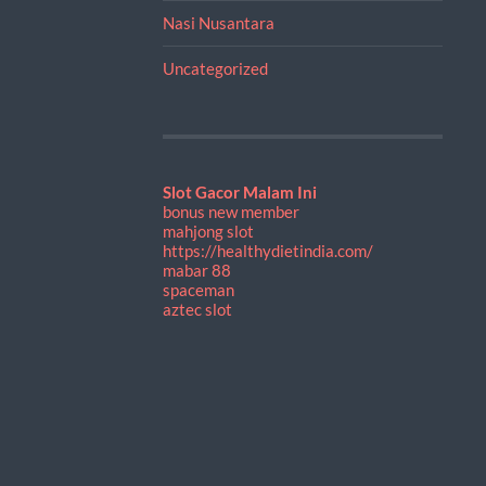
Nasi Nusantara
Uncategorized
Slot Gacor Malam Ini
bonus new member
mahjong slot
https://healthydietindia.com/
mabar 88
spaceman
aztec slot