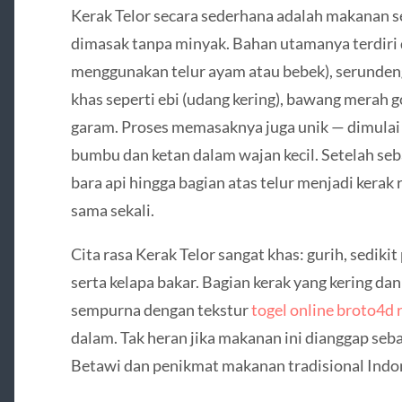
Kerak Telor secara sederhana adalah makanan se
dimasak tanpa minyak. Bahan utamanya terdiri da
menggunakan telur ayam atau bebek), serunden
khas seperti ebi (udang kering), bawang merah go
garam. Proses memasaknya juga unik — dimula
bumbu dan ketan dalam wajan kecil. Setelah seba
bara api hingga bagian atas telur menjadi ker
sama sekali.
Cita rasa Kerak Telor sangat khas: gurih, sedik
serta kelapa bakar. Bagian kerak yang kering d
sempurna dengan tekstur
togel online broto4d 
dalam. Tak heran jika makanan ini dianggap seb
Betawi dan penikmat makanan tradisional Indo