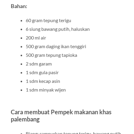
Bahan:
60 gram tepung terigu
6 siung bawang putih, haluskan
200 ml air
500 gram daging ikan tenggiri
500 gram tepung tapioka
2 sdm garam
1 sdm gula pasir
1 sdm kecap asin
1 sdm minyak wijen
Cara membuat Pempek makanan khas
palembang
Biang: campurkan tepung terigu, bawang putih