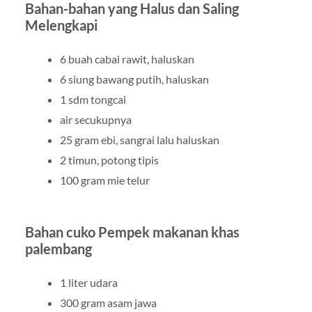
Bahan-bahan yang Halus dan Saling
Melengkapi
6 buah cabai rawit, haluskan
6 siung bawang putih, haluskan
1 sdm tongcai
air secukupnya
25 gram ebi, sangrai lalu haluskan
2 timun, potong tipis
100 gram mie telur
Bahan cuko Pempek makanan khas
palembang
1 liter udara
300 gram asam jawa