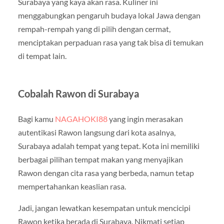
Surabaya yang kaya akan rasa. Kuliner ini
menggabungkan pengaruh budaya lokal Jawa dengan
rempah-rempah yang di pilih dengan cermat,
menciptakan perpaduan rasa yang tak bisa di temukan
di tempat lain.
Cobalah Rawon di Surabaya
Bagi kamu
NAGAHOKI88
yang ingin merasakan
autentikasi Rawon langsung dari kota asalnya,
Surabaya adalah tempat yang tepat. Kota ini memiliki
berbagai pilihan tempat makan yang menyajikan
Rawon dengan cita rasa yang berbeda, namun tetap
mempertahankan keaslian rasa.
Jadi, jangan lewatkan kesempatan untuk mencicipi
Rawon ketika berada di Surabaya. Nikmati setiap