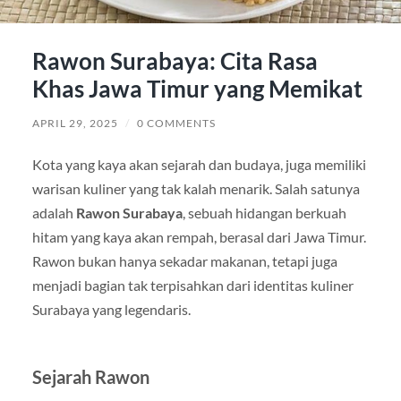
Rawon Surabaya: Cita Rasa
Khas Jawa Timur yang Memikat
APRIL 29, 2025
/
0 COMMENTS
Kota yang kaya akan sejarah dan budaya, juga memiliki
warisan kuliner yang tak kalah menarik. Salah satunya
adalah
Rawon Surabaya
, sebuah hidangan berkuah
hitam yang kaya akan rempah, berasal dari Jawa Timur.
Rawon bukan hanya sekadar makanan, tetapi juga
menjadi bagian tak terpisahkan dari identitas kuliner
Surabaya yang legendaris.
Sejarah Rawon