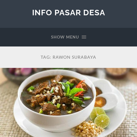
INFO PASAR DESA
SHOW MENU
TAG:
RAWON SURABAYA