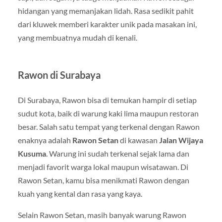
hidangan yang memanjakan lidah. Rasa sedikit pahit
dari kluwek memberi karakter unik pada masakan ini,
yang membuatnya mudah di kenali.
Rawon di Surabaya
Di Surabaya, Rawon bisa di temukan hampir di setiap
sudut kota, baik di warung kaki lima maupun restoran
besar. Salah satu tempat yang terkenal dengan Rawon
enaknya adalah
Rawon Setan
di kawasan
Jalan Wijaya
Kusuma
. Warung ini sudah terkenal sejak lama dan
menjadi favorit warga lokal maupun wisatawan. Di
Rawon Setan, kamu bisa menikmati Rawon dengan
kuah yang kental dan rasa yang kaya.
Selain Rawon Setan, masih banyak warung Rawon