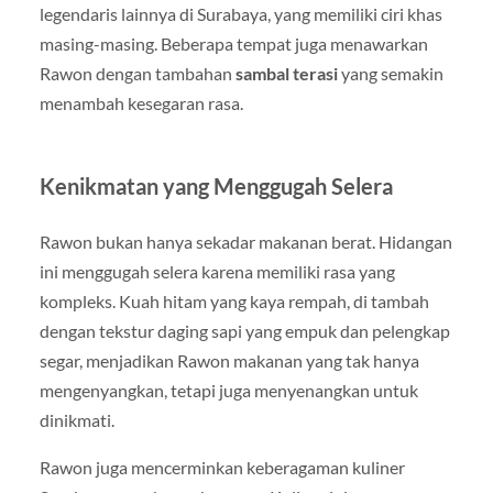
legendaris lainnya di Surabaya, yang memiliki ciri khas
masing-masing. Beberapa tempat juga menawarkan
Rawon dengan tambahan
sambal terasi
yang semakin
menambah kesegaran rasa.
Kenikmatan yang Menggugah Selera
Rawon bukan hanya sekadar makanan berat. Hidangan
ini menggugah selera karena memiliki rasa yang
kompleks. Kuah hitam yang kaya rempah, di tambah
dengan tekstur daging sapi yang empuk dan pelengkap
segar, menjadikan Rawon makanan yang tak hanya
mengenyangkan, tetapi juga menyenangkan untuk
dinikmati.
Rawon juga mencerminkan keberagaman kuliner