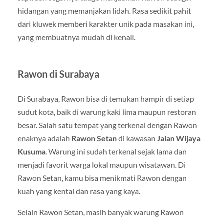
hidangan yang memanjakan lidah. Rasa sedikit pahit
dari kluwek memberi karakter unik pada masakan ini,
yang membuatnya mudah di kenali.
Rawon di Surabaya
Di Surabaya, Rawon bisa di temukan hampir di setiap
sudut kota, baik di warung kaki lima maupun restoran
besar. Salah satu tempat yang terkenal dengan Rawon
enaknya adalah
Rawon Setan
di kawasan
Jalan Wijaya
Kusuma
. Warung ini sudah terkenal sejak lama dan
menjadi favorit warga lokal maupun wisatawan. Di
Rawon Setan, kamu bisa menikmati Rawon dengan
kuah yang kental dan rasa yang kaya.
Selain Rawon Setan, masih banyak warung Rawon