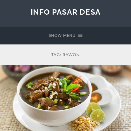
INFO PASAR DESA
SHOW MENU
TAG:
RAWON