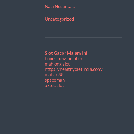
Nasi Nusantara
Uncategorized
Slot Gacor Malam Ini
bonus new member
mahjong slot
https://healthydietindia.com/
mabar 88
spaceman
aztec slot